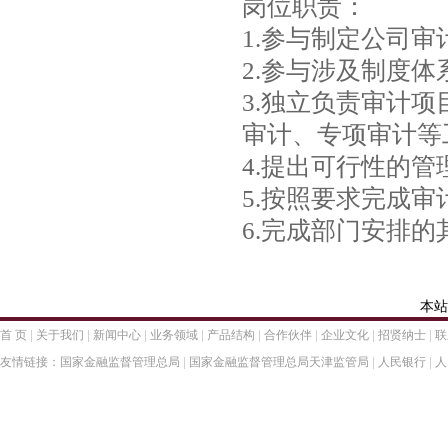
岗位职责：
1.参与制定公司审
2.参与涉及制度
3.独立负责审计
审计、专项审计等
4.提出可行性的
5.按照要求完成
6.完成部门安排
本站
|
|
|
|
|
|
|
|
首 页
关于我们
新闻中心
业务领域
产品结构
合作伙伴
企业文化
招贤纳士
联
|
|
|
友情链接：
国家金融监督管理总局
国家金融监督管理总局天津监管局
人民银行
人